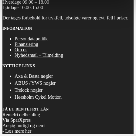
Hverdage 09.00 – 18.00
Lørdage 10.00-15.00
Der tages forbehold for trykfejl, udsolgte varer og evt. fejl i priser.
INFORMATION
Persondatapolitik
Finansiering
Om os
Nyhedsmail – Tilmelding
NYTTIGE LINKS
Axa & Basta nøgler
ABUS / YWS nøgler
Trelock nøgler
Hørsholm Cykel Motion
FÅ ET RENTEFRIT LÅN
Rentefri delbetaling
Via SparXpres
Ansøg hurtigt og nemt
-
Læs mere her