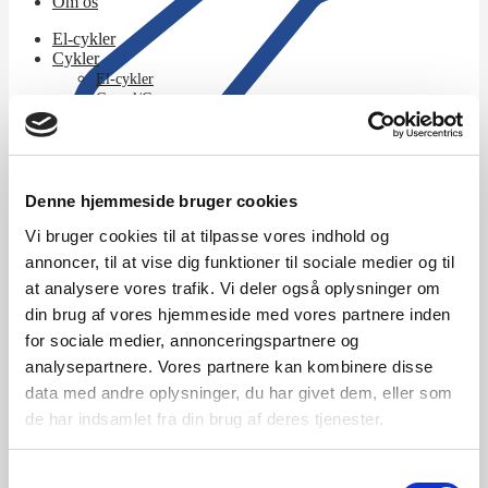
Om os
El-cykler
Cykler
El-cykler
Gravel/Cross
Klassisk / Retro cykler
Ladcykel
Mountainbikes
Racercykler
Sportscykler
Denne hjemmeside bruger cookies
Kontakt os
Street / City cykler
Tilbud
Vi bruger cookies til at tilpasse vores indhold og
Værksted
annoncer, til at vise dig funktioner til sociale medier og til
Kontakt os
at analysere vores trafik. Vi deler også oplysninger om
Om os
din brug af vores hjemmeside med vores partnere inden
for sociale medier, annonceringspartnere og
Junior
analysepartnere. Vores partnere kan kombinere disse
data med andre oplysninger, du har givet dem, eller som
de har indsamlet fra din brug af deres tjenester.
Forside
/
Beklædning
/
Hjelme
/
Junior
Der blev ikke fundet nogle varer, der matcher dit valg.
Samtykkevalg
KATEGORIER