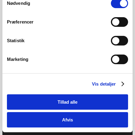
Nødvendig
Cykler
Ukategoriseret
Præferencer
BRANDS
Cannondale
Centurion
Statistik
E-Fly
Gazelle
Norden
Marketing
Woom
SURINA CYKLER & SPORTSWEAR
Vis detaljer
Hørsholm Arkaden
Usserød Kongevej 80
2970 Hørsholm
Tillad alle
CVR: 31487536
Telefon:
45 86 00 41
E-mail:
surina@surina.dk
Afvis
ÅBNINGSTIDER