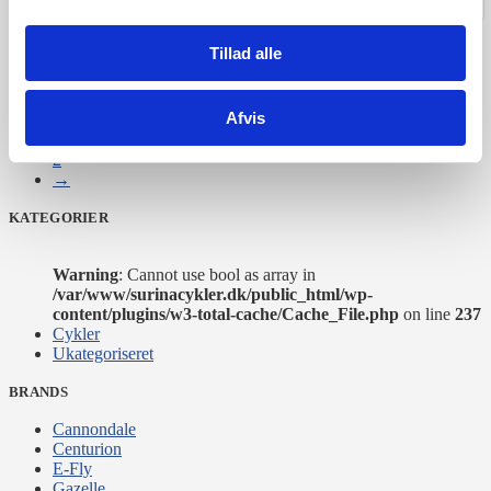
ønskeliste
ønskeliste
ønskeliste
Tillad alle
Afvis
1
2
→
KATEGORIER
Warning
: Cannot use bool as array in
/var/www/surinacykler.dk/public_html/wp-
content/plugins/w3-total-cache/Cache_File.php
on line
237
Cykler
Ukategoriseret
BRANDS
Cannondale
Centurion
E-Fly
Gazelle