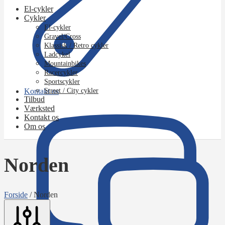
El-cykler
Cykler
El-cykler
Gravel/Cross
Klassisk / Retro cykler
Ladcykel
Mountainbikes
Racercykler
Sportscykler
Kontakt os
Street / City cykler
Tilbud
Værksted
Kontakt os
Om os
Norden
Forside
/
Norden