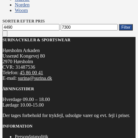
Norden
Woom
SORTER EFTER PRIS
Mindste
Højeste
Filter
pris
pris
SURINA CYKLER & SPORTSWEAR
Hørsholm Arkaden
Usserød Kongevej 80
2970 Hørsholm
CVR: 31487536
Telefon:
45 86 00 41
E-mail:
surina@surina.dk
ÅBNINGSTIDER
Hverdage 09.00 – 18.00
Lørdage 10.00-15.00
Der tages forbehold for trykfejl, udsolgte varer og evt. fejl i priser.
INFORMATION
Persondatapolitik