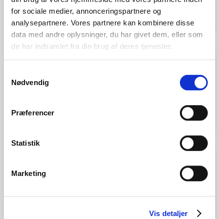
for sociale medier, annonceringspartnere og
Føj til
Føj til
Føj til
analysepartnere. Vores partnere kan kombinere disse
ønskeliste
ønskeliste
ønskeliste
data med andre oplysninger, du har givet dem, eller som
de har indsamlet fra din brug af deres tjenester.
Samtykkevalg
Norden Clara
Norden Clara
Norden Clara
Nødvendig
Retro 24″
Retro 24″
Retro 26
kr.
4.999
kr.
5.499
kr.
5.499
Præferencer
Føj til
Føj til
Føj til
ønskeliste
ønskeliste
ønskeliste
Statistik
Norden Clara
Norden Clara
Norden Ellen
Marketing
Retro 26″
Retro 26″
Dame
kr.
5.499
kr.
5.499
kr.
7.299
Vis detaljer
Føj til
Føj til
Føj til