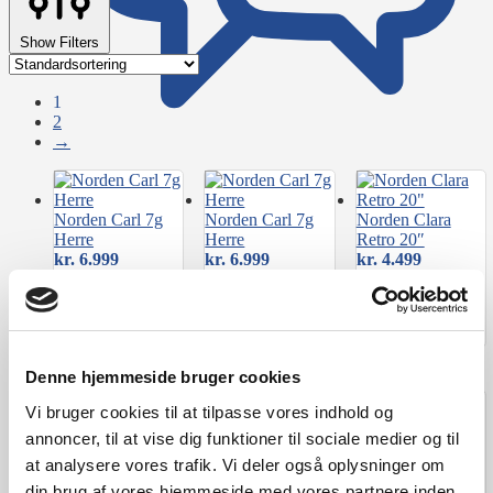
Show Filters
1
2
→
Norden Carl 7g
Norden Carl 7g
Norden Clara
Herre
Herre
Retro 20″
kr.
6.999
kr.
6.999
kr.
4.499
Føj til
Føj til
Føj til
ønskeliste
ønskeliste
ønskeliste
Denne hjemmeside bruger cookies
Vi bruger cookies til at tilpasse vores indhold og
annoncer, til at vise dig funktioner til sociale medier og til
Norden Clara
Norden Clara
Norden Clara
Retro 20″
Retro 20″
Retro 24″
at analysere vores trafik. Vi deler også oplysninger om
kr.
4.499
kr.
4.499
kr.
4.999
din brug af vores hjemmeside med vores partnere inden