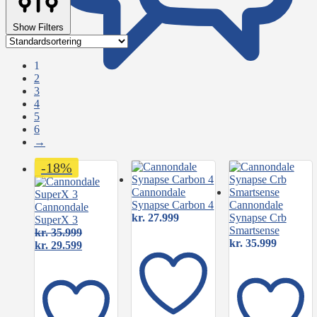
Show Filters
1
2
3
4
5
6
→
-18%
Cannondale
Synapse Carbon 4
Cannondale
Cannondale
kr.
27.999
Synapse Crb
SuperX 3
Smartsense
kr.
35.999
kr.
35.999
Den
Den
kr.
29.599
oprindelige
aktuelle
pris
pris
var:
er:
kr. 35.999.
kr. 29.599.