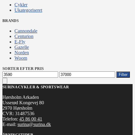
Cykler
Ukategoriseret
BRANDS
Cannondale
Centurion
E-Fly
Gazelle
Norden
Woom
SORTER EFTER PRIS
Mindste
Højeste
Filter
pris
pris
SURINA CYKLER & SPORTSWEAR
Hørsholm Arkaden
Usserød Kongevej 80
2970 Hørsholm
CVR: 31487536
Telefon:
45 86 00 41
E-mail:
surina@surina.dk
ÅBNINGSTIDER