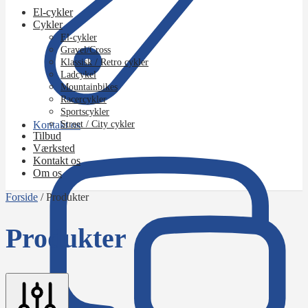
El-cykler
Cykler
El-cykler
Gravel/Cross
Klassisk / Retro cykler
Ladcykel
Mountainbikes
Racercykler
Sportscykler
Kontakt os
Street / City cykler
Tilbud
Værksted
Kontakt os
Om os
Forside
/
Produkter
Produkter