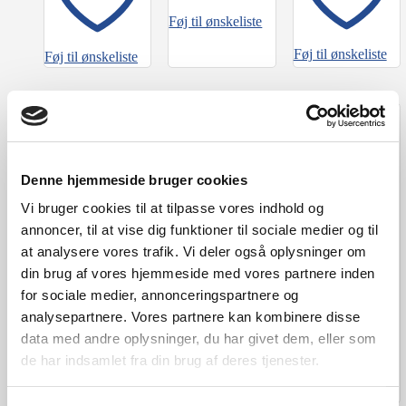
Føj til ønskeliste
Føj til ønskeliste
Føj til ønskeliste
-20%
-20%
Centurion Basic
Elcykel
kr.
17.999
Cannondale
Cannondale
Denne hjemmeside bruger cookies
Topstone Carbon
Topstone Carbon
Vi bruger cookies til at tilpasse vores indhold og
2 AXS
3 GRX
kr.
33.999
kr.
25.999
annoncer, til at vise dig funktioner til sociale medier og til
Den
Den
Den
Den
kr.
27.199
kr.
20.799
at analysere vores trafik. Vi deler også oplysninger om
oprindelige
aktuelle
oprindelige
aktuelle
din brug af vores hjemmeside med vores partnere inden
pris
pris
pris
pris
var:
er:
var:
er:
for sociale medier, annonceringspartnere og
kr. 33.999.
kr. 27.199.
kr. 25.999.
kr. 20.799.
analysepartnere. Vores partnere kan kombinere disse
Føj til ønskeliste
data med andre oplysninger, du har givet dem, eller som
de har indsamlet fra din brug af deres tjenester.
Føj til ønskeliste
Føj til ønskeliste