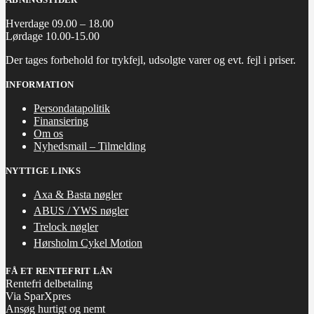
Hverdage 09.00 – 18.00
Lørdage 10.00-15.00
Der tages forbehold for trykfejl, udsolgte varer og evt. fejl i priser.
INFORMATION
Persondatapolitik
Finansiering
Om os
Nyhedsmail – Tilmelding
NYTTIGE LINKS
Axa & Basta nøgler
ABUS / YWS nøgler
Trelock nøgler
Hørsholm Cykel Motion
FÅ ET RENTEFRIT LÅN
Rentefri delbetaling
Via SparXpres
Ansøg hurtigt og nemt