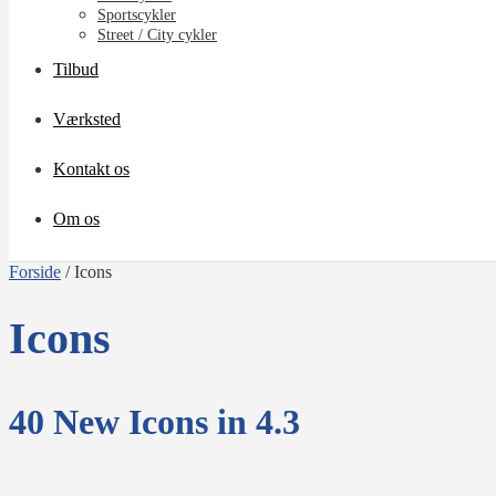
Sportscykler
Street / City cykler
Tilbud
Værksted
Kontakt os
Om os
Forside
/
Icons
Icons
40 New Icons in 4.3