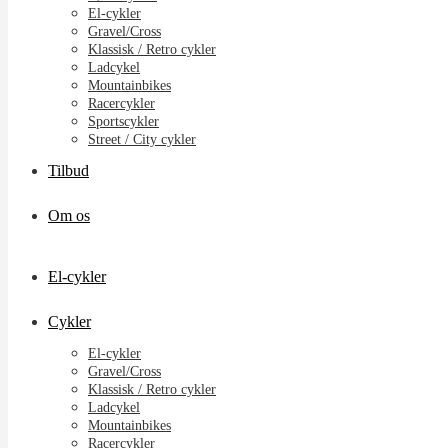
El-cykler
Gravel/Cross
Klassisk / Retro cykler
Ladcykel
Mountainbikes
Racercykler
Sportscykler
Street / City cykler
Tilbud
Om os
El-cykler
Cykler
El-cykler
Gravel/Cross
Klassisk / Retro cykler
Ladcykel
Mountainbikes
Racercykler