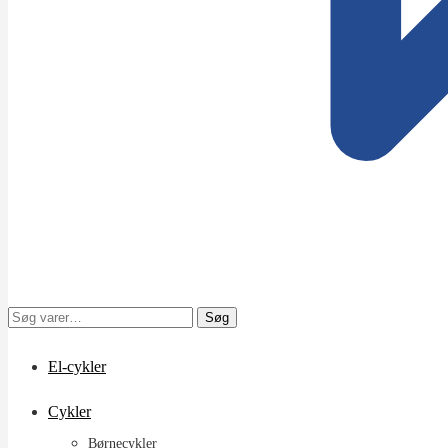
Søg
Søg
efter:
El-cykler
Cykler
Børnecykler