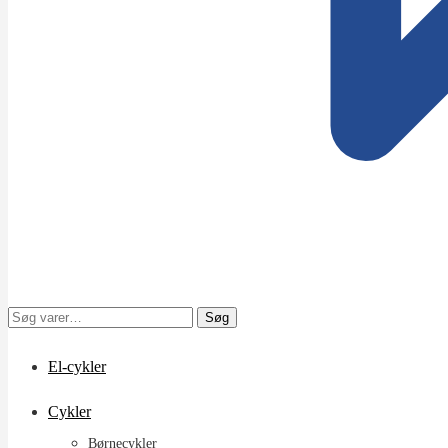
Søg
Søg
efter:
El-cykler
Cykler
Børnecykler