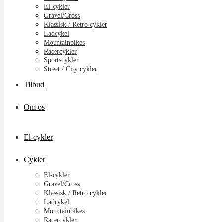
El-cykler
Gravel/Cross
Klassisk / Retro cykler
Ladcykel
Mountainbikes
Racercykler
Sportscykler
Street / City cykler
Tilbud
Om os
El-cykler
Cykler
El-cykler
Gravel/Cross
Klassisk / Retro cykler
Ladcykel
Mountainbikes
Racercykler