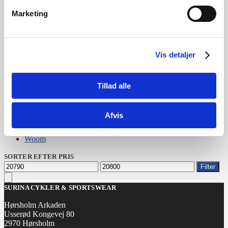
Marketing
KATEGORIER
Cykler
Vis detaljer
Ukategoriseret
BRANDS
Tillad alle
Cannondale
Centurion
E-Fly
Afvis
Gazelle
Norden
Woom
SORTER EFTER PRIS
Mindste
Højeste
Filter
pris
pris
SURINA CYKLER & SPORTSWEAR
Hørsholm Arkaden
Usserød Kongevej 80
2970 Hørsholm