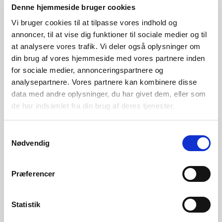
Denne hjemmeside bruger cookies
Show Filters
Vi bruger cookies til at tilpasse vores indhold og
annoncer, til at vise dig funktioner til sociale medier og til
-20%
at analysere vores trafik. Vi deler også oplysninger om
din brug af vores hjemmeside med vores partnere inden
for sociale medier, annonceringspartnere og
analysepartnere. Vores partnere kan kombinere disse
Cannondale
Topstone Carbon
data med andre oplysninger, du har givet dem, eller som
3 GRX
de har indsamlet fra din brug af deres tjenester.
kr.
25.999
Den
Den
kr.
20.799
oprindelige
aktuelle
Samtykkevalg
pris
pris
Nødvendig
var:
er:
kr. 25.999.
kr. 20.799.
Præferencer
Føj til ønskeliste
Statistik