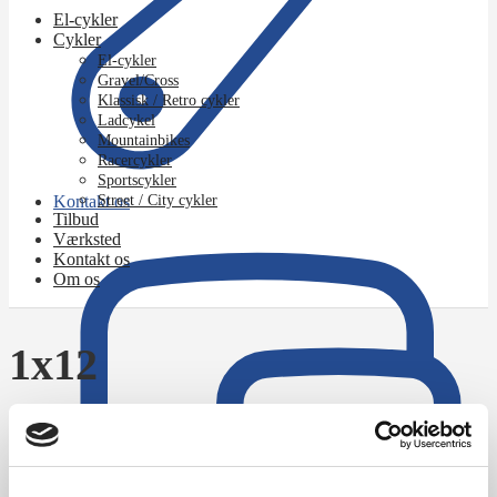
El-cykler
Cykler
El-cykler
Gravel/Cross
Klassisk / Retro cykler
Ladcykel
Mountainbikes
Racercykler
Sportscykler
Kontakt os
Street / City cykler
Tilbud
Værksted
Kontakt os
Om os
1x12
Forside
/
Varer tagged “1x12”