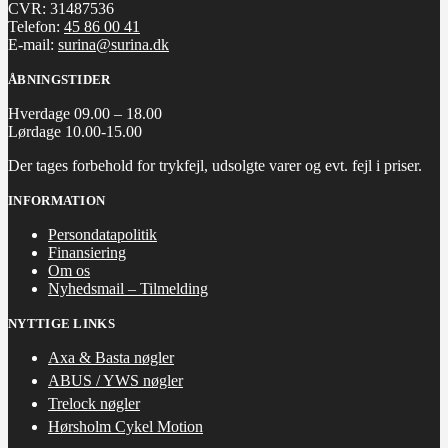
CVR: 31487536
Telefon:
45 86 00 41
E-mail:
surina@surina.dk
ÅBNINGSTIDER
Hverdage 09.00 – 18.00
Lørdage 10.00-15.00
Der tages forbehold for trykfejl, udsolgte varer og evt. fejl i priser.
INFORMATION
Persondatapolitik
Finansiering
Om os
Nyhedsmail – Tilmelding
NYTTIGE LINKS
Axa & Basta nøgler
ABUS / YWS nøgler
Trelock nøgler
Hørsholm Cykel Motion