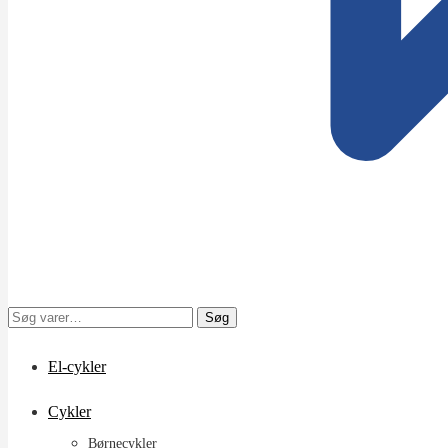
Søg
Søg
efter:
El-cykler
Cykler
Børnecykler