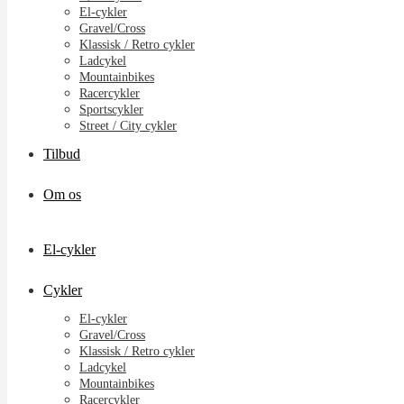
El-cykler
Gravel/Cross
Klassisk / Retro cykler
Ladcykel
Mountainbikes
Racercykler
Sportscykler
Street / City cykler
Tilbud
Om os
El-cykler
Cykler
El-cykler
Gravel/Cross
Klassisk / Retro cykler
Ladcykel
Mountainbikes
Racercykler