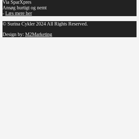
Via SparXpres
Ansøg hurtigt og nemt
-
Læs mere her
© Surina Cykler 2024 All Rights Reserved.
Design by:
M2Marketing