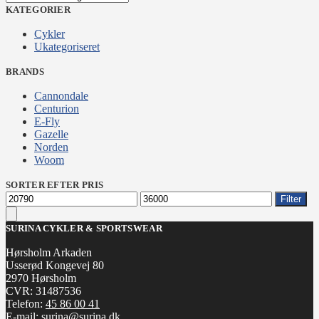
KATEGORIER
Cykler
Ukategoriseret
BRANDS
Cannondale
Centurion
E-Fly
Gazelle
Norden
Woom
SORTER EFTER PRIS
Mindste
Højeste
Filter
pris
pris
SURINA CYKLER & SPORTSWEAR
Hørsholm Arkaden
Usserød Kongevej 80
2970 Hørsholm
CVR: 31487536
Telefon:
45 86 00 41
E-mail:
surina@surina.dk