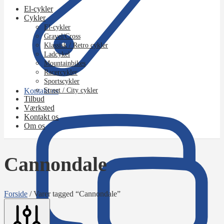
El-cykler
Cykler
El-cykler
Gravel/Cross
Klassisk / Retro cykler
Ladcykel
Mountainbikes
Racercykler
Sportscykler
Kontakt os
Street / City cykler
Tilbud
Værksted
Kontakt os
Om os
Cannondale
Forside
/
Varer tagged “Cannondale”