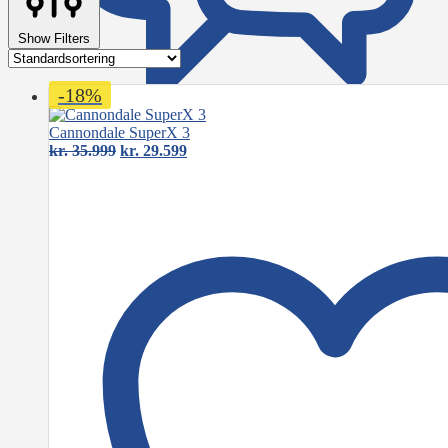
Show Filters
-18%
Cannondale SuperX 3
Den
Den
kr.
35.999
kr.
29.599
oprindelige
aktuelle
pris
pris
var:
er:
kr. 35.999.
kr. 29.599.