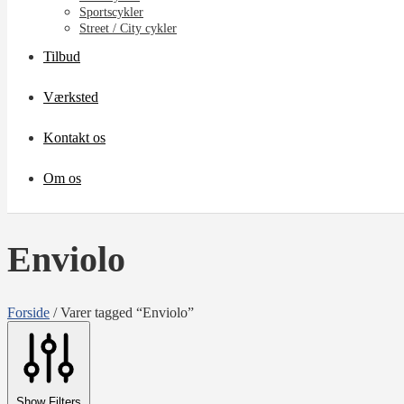
Sportscykler
Street / City cykler
Tilbud
Værksted
Kontakt os
Om os
Enviolo
Forside
/
Varer tagged “Enviolo”
Show Filters