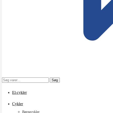
Søg
Søg
efter:
El-cykler
Cykler
Børnecykler