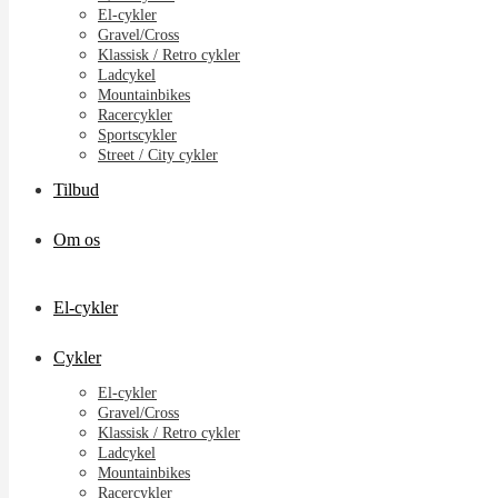
El-cykler
Gravel/Cross
Klassisk / Retro cykler
Ladcykel
Mountainbikes
Racercykler
Sportscykler
Street / City cykler
Tilbud
Om os
El-cykler
Cykler
El-cykler
Gravel/Cross
Klassisk / Retro cykler
Ladcykel
Mountainbikes
Racercykler