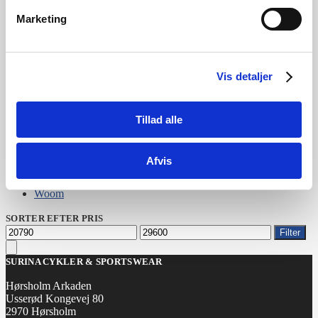
Marketing
KATEGORIER
Cykler
Vis detaljer
Ukategoriseret
BRANDS
Tillad alle
Cannondale
Centurion
E-Fly
Afvis
Gazelle
Norden
Woom
SORTER EFTER PRIS
Mindste
Højeste
Filter
pris
pris
SURINA CYKLER & SPORTSWEAR
Hørsholm Arkaden
Usserød Kongevej 80
2970 Hørsholm