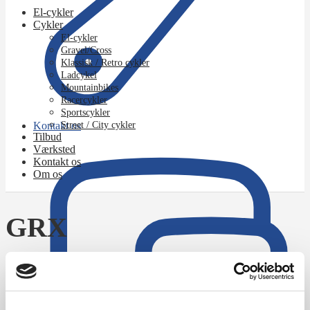
El-cykler
Cykler
El-cykler
Gravel/Cross
Klassisk / Retro cykler
Ladcykel
Mountainbikes
Racercykler
Sportscykler
Kontakt os
Street / City cykler
Tilbud
Værksted
Kontakt os
Om os
GRX
Forside
/
Varer tagged “GRX”