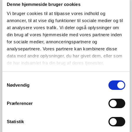
Denne hjemmeside bruger cookies
Show Filters
Vi bruger cookies til at tilpasse vores indhold og
annoncer, til at vise dig funktioner til sociale medier og til
-18%
-20%
at analysere vores trafik. Vi deler også oplysninger om
din brug af vores hjemmeside med vores partnere inden
for sociale medier, annonceringspartnere og
Cannondale
analysepartnere. Vores partnere kan kombinere disse
SuperX 3
Cannondale
kr.
35.999
Topstone Carbon
data med andre oplysninger, du har givet dem, eller som
Den
Den
kr.
29.599
3 GRX
de har indsamlet fra din brug af deres tjenester.
oprindelige
aktuelle
kr.
25.999
pris
pris
Den
Den
kr.
20.799
var:
er:
oprindelige
aktuelle
Samtykkevalg
kr. 35.999.
kr. 29.599.
pris
pris
Nødvendig
var:
er:
kr. 25.999.
kr. 20.799.
Præferencer
Føj til ønskeliste
Føj til ønskeliste
Statistik