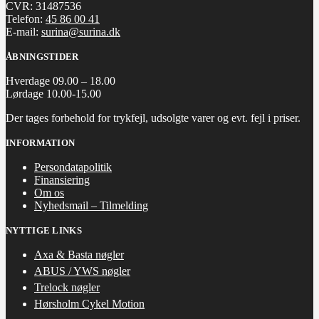
CVR: 31487536
Telefon:
45 86 00 41
E-mail:
surina@surina.dk
ÅBNINGSTIDER
Hverdage 09.00 – 18.00
Lørdage 10.00-15.00
Der tages forbehold for trykfejl, udsolgte varer og evt. fejl i priser.
INFORMATION
Persondatapolitik
Finansiering
Om os
Nyhedsmail – Tilmelding
NYTTIGE LINKS
Axa & Basta nøgler
ABUS / YWS nøgler
Trelock nøgler
Hørsholm Cykel Motion