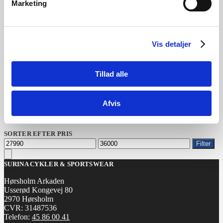
Marketing
KATEGORIER
Cykler
Ukategoriseret
Vis detaljer
BRANDS
Cannondale
Tillad alle
Centurion
E-Fly
Gazelle
Afvis
Norden
Woom
SORTER EFTER PRIS
Mindste
Højeste
Filter
pris
pris
SURINA CYKLER & SPORTSWEAR
Hørsholm Arkaden
Usserød Kongevej 80
2970 Hørsholm
CVR: 31487536
Telefon:
45 86 00 41