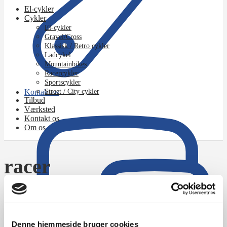
El-cykler
Cykler
El-cykler
Gravel/Cross
Klassisk / Retro cykler
Ladcykel
Mountainbikes
Racercykler
Sportscykler
Kontakt os
Street / City cykler
Tilbud
Værksted
Kontakt os
Om os
racer
Forside
/
Varer tagged “racer”
Denne hjemmeside bruger cookies