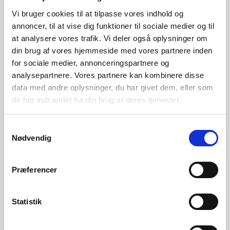
Vi bruger cookies til at tilpasse vores indhold og
Show Filters
annoncer, til at vise dig funktioner til sociale medier og til
at analysere vores trafik. Vi deler også oplysninger om
din brug af vores hjemmeside med vores partnere inden
for sociale medier, annonceringspartnere og
Cannondale
analysepartnere. Vores partnere kan kombinere disse
Synapse Carbon 4
Cannondale
kr.
27.999
Synapse Crb
data med andre oplysninger, du har givet dem, eller som
Smartsense
de har indsamlet fra din brug af deres tjenester.
kr.
35.999
Samtykkevalg
Nødvendig
Føj til ønskeliste
Præferencer
Føj til ønskeliste
Statistik