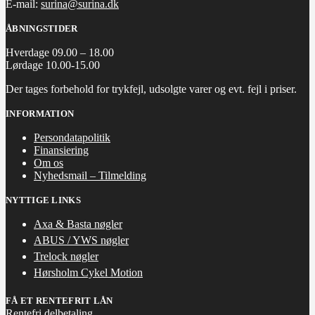
E-mail:
surina@surina.dk
ÅBNINGSTIDER
Hverdage 09.00 – 18.00
Lørdage 10.00-15.00
Der tages forbehold for trykfejl, udsolgte varer og evt. fejl i priser.
INFORMATION
Persondatapolitik
Finansiering
Om os
Nyhedsmail – Tilmelding
NYTTIGE LINKS
Axa & Basta nøgler
ABUS / YWS nøgler
Trelock nøgler
Hørsholm Cykel Motion
FÅ ET RENTEFRIT LÅN
Rentefri delbetaling