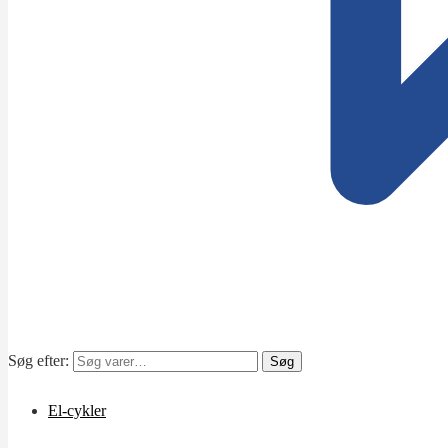
Søg efter:
Søg
El-cykler