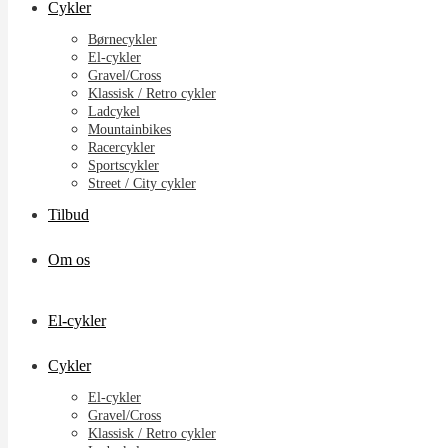
Cykler
Børnecykler
El-cykler
Gravel/Cross
Klassisk / Retro cykler
Ladcykel
Mountainbikes
Racercykler
Sportscykler
Street / City cykler
Tilbud
Om os
El-cykler
Cykler
El-cykler
Gravel/Cross
Klassisk / Retro cykler