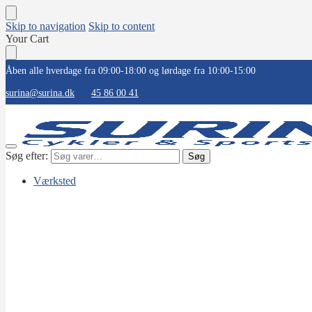
Skip to navigation
Skip to content
Your Cart
Åben alle hverdage fra 09:00-18:00 og lørdage fra 10:00-15:00
surina@surina.dk
45 86 00 41
Søg efter:
Søg
Værksted