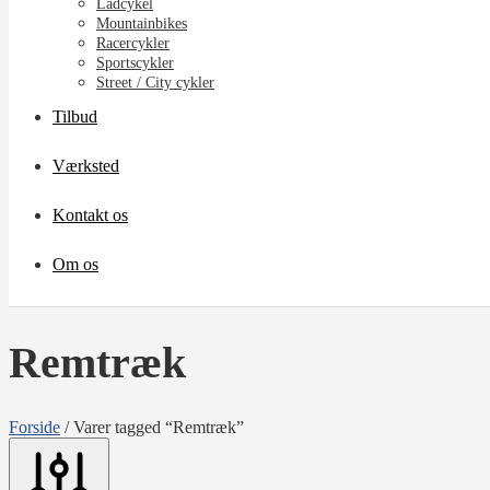
Ladcykel
Mountainbikes
Racercykler
Sportscykler
Street / City cykler
Tilbud
Værksted
Kontakt os
Om os
Remtræk
Forside
/
Varer tagged “Remtræk”