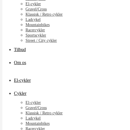
El-cykler
Gravel/Cross
Klassisk / Retro cykler
Ladcykel
Mountainbikes
Racercykler
Sportscykler
Street / City cykler
Tilbud
Om os
El-cykler
Cykler
El-cykler
Gravel/Cross
Klassisk / Retro cykler
Ladcykel
Mountainbikes
Racercykler