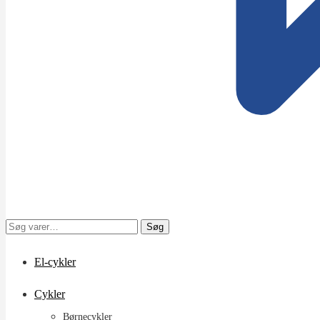
Søg
Søg
efter:
El-cykler
Cykler
Børnecykler