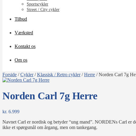
Sportscykler
Street / City cykler
Tilbud
Værksted
Kontakt os
Om os
Forside
/
Cykler
/
Klassisk / Retro cykler
/
Herre
/
Norden Carl 7g He
Norden Carl 7g Herre
kr.
6.999
Navnet Carl er nordisk og betyder “ung mand”. NORDENs Carl er dog
ikke et spørgsmål om årgang, men om tankegang.