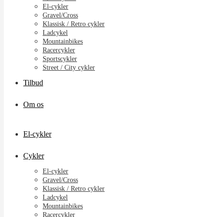
El-cykler
Gravel/Cross
Klassisk / Retro cykler
Ladcykel
Mountainbikes
Racercykler
Sportscykler
Street / City cykler
Tilbud
Om os
El-cykler
Cykler
El-cykler
Gravel/Cross
Klassisk / Retro cykler
Ladcykel
Mountainbikes
Racercykler