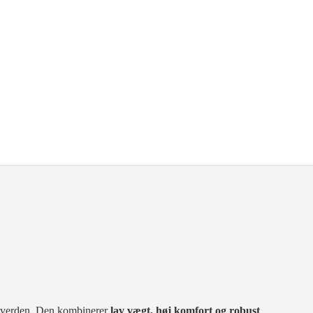
ke verden. Den kombinerer
lav vægt, høj komfort og robust