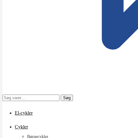
Søg
Søg
efter:
El-cykler
Cykler
Børnecykler