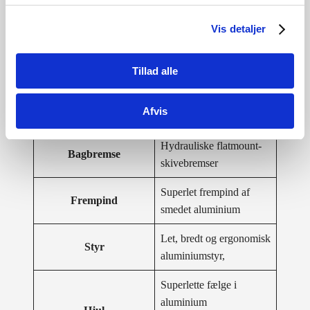
Gear
8 udv. gear Shimano
Vis detaljer
Sadel
Ergonomisk form
Kranksæt
—
Tillad alle
Hydrauliske flatmount-
Forbremse
Afvis
skivebremser
Hydrauliske flatmount-
Bagbremse
skivebremser
Superlet frempind af
Frempind
smedet aluminium
Let, bredt og ergonomisk
Styr
aluminiumstyr,
Superlette fælge i
aluminium