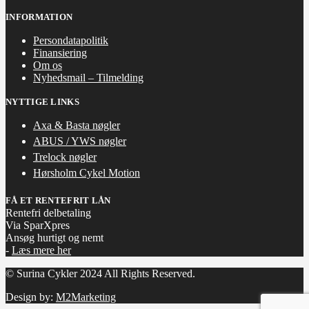
INFORMATION
Persondatapolitik
Finansiering
Om os
Nyhedsmail – Tilmelding
NYTTIGE LINKS
Axa & Basta nøgler
ABUS / YWS nøgler
Trelock nøgler
Hørsholm Cykel Motion
FÅ ET RENTEFRIT LÅN
Rentefri delbetaling
Via SparXpres
Ansøg hurtigt og nemt
-
Læs mere her
© Surina Cykler 2024 All Rights Reserved.
Design by:
M2Marketing