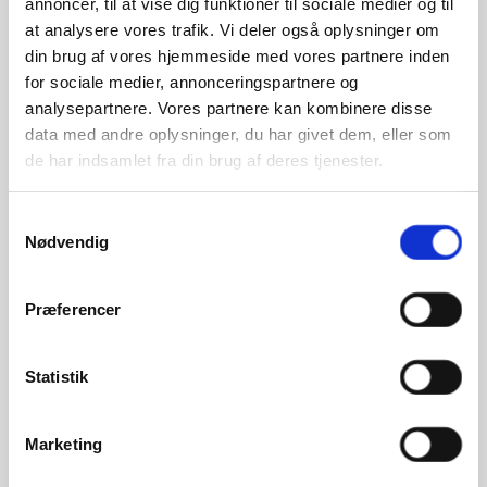
annoncer, til at vise dig funktioner til sociale medier og til
at analysere vores trafik. Vi deler også oplysninger om
din brug af vores hjemmeside med vores partnere inden
for sociale medier, annonceringspartnere og
Føj til ønskeliste
analysepartnere. Vores partnere kan kombinere disse
Woom
data med andre oplysninger, du har givet dem, eller som
Spørgsmål? Bestil et telefonopkald
de har indsamlet fra din brug af deres tjenester.
Beskrivelse
Yderligere information
Samtykkevalg
Brand
Anmeldelser
0
Nødvendig
SPECIFIKATIONER
Præferencer
Statistik
Let AA-6061-aluminium
Stel
i høj kvalitet
Marketing
Decal
Hvid