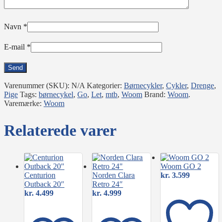
Navn
*
E-mail
*
Varenummer (SKU):
N/A
Kategorier:
Børnecykler
,
Cykler
,
Drenge
,
Pige
Tags:
børnecykel
,
Go
,
Let
,
mtb
,
Woom
Brand:
Woom
.
Varemærke:
Woom
Relaterede varer
Woom GO 2
Centurion
Norden Clara
kr.
3.599
Outback 20″
Retro 24″
kr.
4.499
kr.
4.999