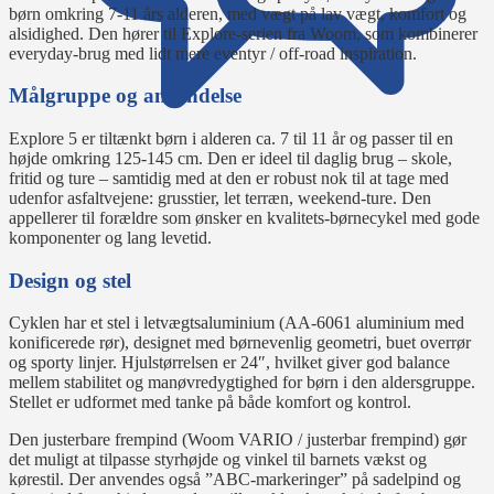
børn omkring 7-11 års alderen, med vægt på lav vægt, komfort og
alsidighed. Den hører til Explore-serien fra Woom, som kombinerer
everyday-brug med lidt mere eventyr / off-road inspiration.
Målgruppe og anvendelse
Explore 5 er tiltænkt børn i alderen ca. 7 til 11 år og passer til en
højde omkring 125-145 cm. Den er ideel til daglig brug – skole,
fritid og ture – samtidig med at den er robust nok til at tage med
udenfor asfaltvejene: grusstier, let terræn, weekend-ture. Den
appellerer til forældre som ønsker en kvalitets-børnecykel med gode
komponenter og lang levetid.
Design og stel
Cyklen har et stel i letvægtsaluminium (AA-6061 aluminium med
konificerede rør), designet med børnevenlig geometri, buet overrør
og sporty linjer. Hjulstørrelsen er 24″, hvilket giver god balance
mellem stabilitet og manøvredygtighed for børn i den aldersgruppe.
Stellet er udformet med tanke på både komfort og kontrol.
Den justerbare frempind (Woom VARIO / justerbar frempind) gør
det muligt at tilpasse styrhøjde og vinkel til barnets vækst og
kørestil. Der anvendes også ”ABC-markeringer” på sadelpind og