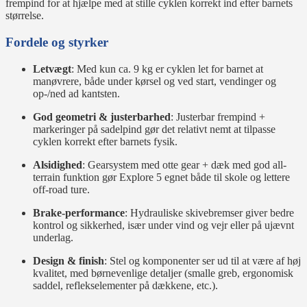
frempind for at hjælpe med at stille cyklen korrekt ind efter barnets
størrelse.
Fordele og styrker
Letvægt
: Med kun ca. 9 kg er cyklen let for barnet at
manøvrere, både under kørsel og ved start, vendinger og
op-/ned ad kantsten.
God geometri & justerbarhed
: Justerbar frempind +
markeringer på sadelpind gør det relativt nemt at tilpasse
cyklen korrekt efter barnets fysik.
Alsidighed
: Gearsystem med otte gear + dæk med god all-
terrain funktion gør Explore 5 egnet både til skole og lettere
off-road ture.
Brake-performance
: Hydrauliske skivebremser giver bedre
kontrol og sikkerhed, især under vind og vejr eller på ujævnt
underlag.
Design & finish
: Stel og komponenter ser ud til at være af høj
kvalitet, med børnevenlige detaljer (smalle greb, ergonomisk
saddel, reflekselementer på dækkene, etc.).