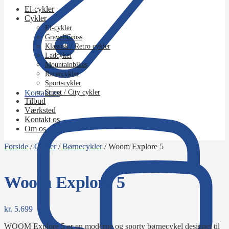
El-cykler
Cykler
El-cykler
Gravel/Cross
Klassisk / Retro cykler
Ladcykel
Mountainbikes
Racercykler
Sportscykler
Kontakt os
Street / City cykler
Tilbud
Værksted
Kontakt os
Om os
Forside
/
Cykler
/
Børnecykler
/
Woom Explore 5
Woom Explore 5
kr.
5.699
WOOM Explore 5 er en moderne og sporty børnecykel designet til