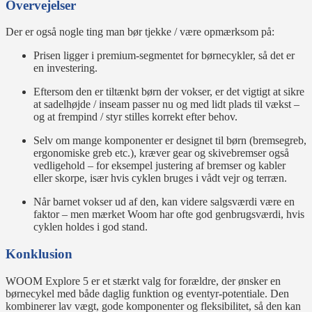
Overvejelser
Der er også nogle ting man bør tjekke / være opmærksom på:
Prisen ligger i premium-segmentet for børnecykler, så det er
en investering.
Eftersom den er tiltænkt børn der vokser, er det vigtigt at sikre
at sadelhøjde / inseam passer nu og med lidt plads til vækst –
og at frempind / styr stilles korrekt efter behov.
Selv om mange komponenter er designet til børn (bremsegreb,
ergonomiske greb etc.), kræver gear og skivebremser også
vedligehold – for eksempel justering af bremser og kabler
eller skorpe, især hvis cyklen bruges i vådt vejr og terræn.
Når barnet vokser ud af den, kan videre salgsværdi være en
faktor – men mærket Woom har ofte god genbrugsværdi, hvis
cyklen holdes i god stand.
Konklusion
WOOM Explore 5 er et stærkt valg for forældre, der ønsker en
børnecykel med både daglig funktion og eventyr-potentiale. Den
kombinerer lav vægt, gode komponenter og fleksibilitet, så den kan