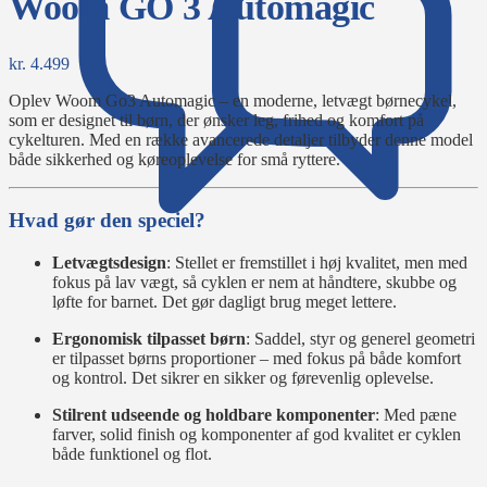
Woom GO 3 Automagic
kr.
4.499
Oplev Woom Go3 Automagic – en moderne, letvægt børnecykel,
som er designet til børn, der ønsker leg, frihed og komfort på
cykelturen. Med en række avancerede detaljer tilbyder denne model
både sikkerhed og køreoplevelse for små ryttere.
Hvad gør den speciel?
Letvægtsdesign
: Stellet er fremstillet i høj kvalitet, men med
fokus på lav vægt, så cyklen er nem at håndtere, skubbe og
løfte for barnet. Det gør dagligt brug meget lettere.
Ergonomisk tilpasset børn
: Saddel, styr og generel geometri
er tilpasset børns proportioner – med fokus på både komfort
og kontrol. Det sikrer en sikker og førevenlig oplevelse.
Stilrent udseende og holdbare komponenter
: Med pæne
farver, solid finish og komponenter af god kvalitet er cyklen
både funktionel og flot.