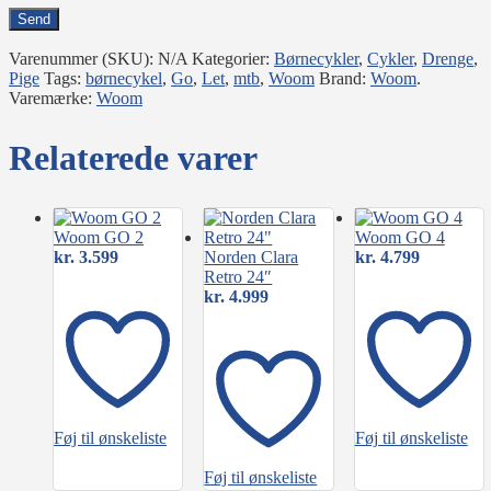
Varenummer (SKU):
N/A
Kategorier:
Børnecykler
,
Cykler
,
Drenge
,
Pige
Tags:
børnecykel
,
Go
,
Let
,
mtb
,
Woom
Brand:
Woom
.
Varemærke:
Woom
Relaterede varer
Woom GO 2
Woom GO 4
kr.
3.599
Norden Clara
kr.
4.799
Retro 24″
kr.
4.999
Føj til ønskeliste
Føj til ønskeliste
Føj til ønskeliste