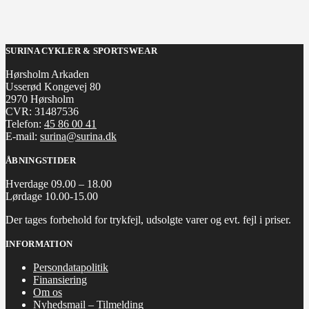
SURINA CYKLER & SPORTSWEAR
Hørsholm Arkaden
Usserød Kongevej 80
2970 Hørsholm
CVR: 31487536
Telefon:
45 86 00 41
E-mail:
surina@surina.dk
ÅBNINGSTIDER
Hverdage 09.00 – 18.00
Lørdage 10.00-15.00
Der tages forbehold for trykfejl, udsolgte varer og evt. fejl i priser.
INFORMATION
Persondatapolitik
Finansiering
Om os
Nyhedsmail – Tilmelding