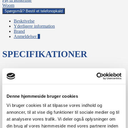
Føj til ønskeliste
Woom
Spørgsmål? Bestil et telefonopkald
Beskrivelse
Yderligere information
Brand
Anmeldelser
0
SPECIFIKATIONER
Let AA-6061-aluminium
Stel
i høj kvalitet
Decal
Hvid
Denne hjemmeside bruger cookies
Vi bruger cookies til at tilpasse vores indhold og
Sturmey-Archer
Gear
annoncer, til at vise dig funktioner til sociale medier og til
Automatic 2g
at analysere vores trafik. Vi deler også oplysninger om
Sadel
Ergonomisk form
din brug af vores hjemmeside med vores partnere inden