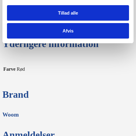
Hjulstørrelse
16″
Tillad alle
16 × 1,4″ Schwalbe
Dæk
Little Joe
Afvis
Yderligere information
Farve
Rød
Brand
Woom
Anmeldelser