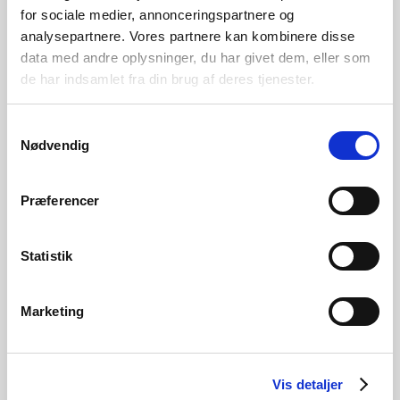
for sociale medier, annonceringspartnere og
Kranksæt
—
analysepartnere. Vores partnere kan kombinere disse
data med andre oplysninger, du har givet dem, eller som
Forbremse
V-bremser
de har indsamlet fra din brug af deres tjenester.
Bagbremse
V-bremser
Samtykkevalg
Superlet frempind af
Nødvendig
Frempind
smedet aluminium
Præferencer
Let, bredt og ergonomisk
Styr
aluminiumstyr,
Statistik
Superlette fælge i
aluminium
Hjul
Lette nav i aluminium
Marketing
med tætnede lejer
Vægt
6,2 kg (uden pedaler)
Vis detaljer